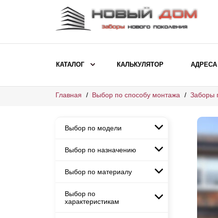
КАТАЛОГ
КАЛЬКУЛЯТОР
АДРЕСА
Главная
Выбор по способу монтажа
Заборы 
ВЫБОР ПО МОДЕЛИ
Заборы Ранчо
Выбор по модели
Заборы Хай-тек
Заборы Классика
Выбор по назначению
Заборы Ранчо
Заборы Жалюзи
Заборы Хай-тек
Выбор по материалу
Заборы и ограждения для
Заборы Классика
детских садов
ВЫБОР ПО НАЗНАЧЕНИЮ
Заборы Жалюзи
Выбор по
Заборы с кирпичными столбами
Заборы для дачи
характеристикам
Заборы и ограждения для детских
Заборы из евроштакетника
Элитные заборы для коттеджей
садов