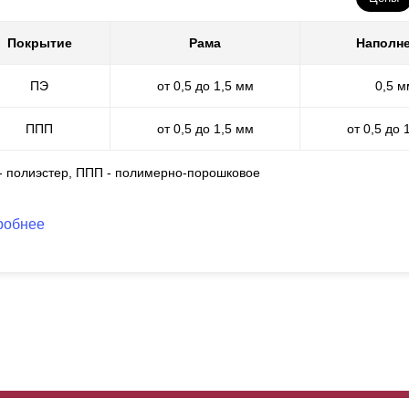
к можно заметить по информации выше,
полиэстер
обладает некото
Покрытие
Рама
Наполн
же. Это качественное и износостойкое покрытие. Конечно, оно прим
о подойдет вам, то поможет сэкономить бюджет, так как полимерн
ПЭ
от 0,5 до 1,5 мм
0,5 м
ойдется несколько дороже
полиэстера
.
ППП
от 0,5 до 1,5 мм
от 0,5 до 
 - полиэстер, ППП - полимерно-порошковое
робнее