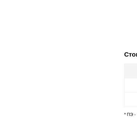
Сто
* ПЭ 