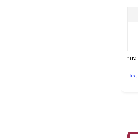
Ка
ху
он
об
* ПЭ
Под