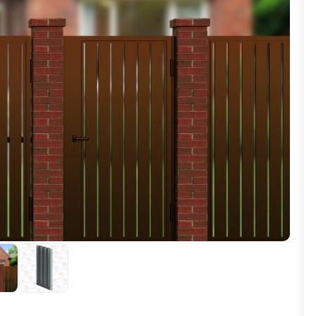
ВЫБОР ПО ХАРАКТЕРИСТИКАМ
Горизонтальные заборы
Высокие заборы
Красивые, дизайнерские заборы
ВЫБОР ПО СПОСОБУ МОНТАЖА
Заборы под ключ
Готовые заборы
Комплекты заборов-лего "сделай сам"
Быстровозводимые заборы