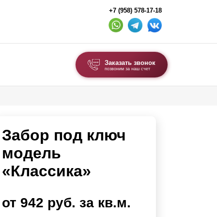
+7 (958) 578-17-18
Заказать звонок
позвоним за наш счет
ВЫБОР ПО ТИПУ
Модульные заборы и ограждения
Забор под ключ
Комбинированные заборы
Секционные заборы
модель
«Классика»
ВОРОТА И КАЛИТКИ
Ворота откатные
от 942 руб. за кв.м.
Ворота распашные
Ворота складные гармошка