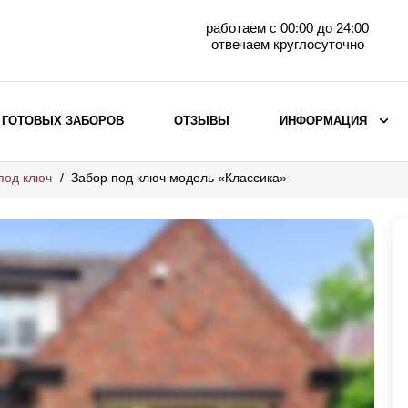
работаем с 00:00 до 24:00
отвечаем круглосуточно
 ГОТОВЫХ ЗАБОРОВ
ОТЗЫВЫ
ИНФОРМАЦИЯ
под ключ
Забор под ключ модель «Классика»
ВЫБОР ПО МАТЕРИАЛУ
Заборы с кирпичными столбами
Заборы из евроштакетника
горизонтального
Металлические заборы для дачи
Забор жалюзи с кирпичными столбами
Металлические заборы
Металлические ограждения