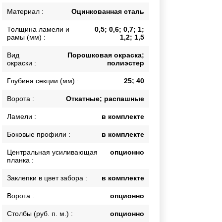
Каркасы ворот
Материал :
Оцинкованная сталь
Калитки
Толщина ламели и
0,5; 0,6; 0,7; 1;
Входные группы
рамы (мм) :
1,2; 1,5
Вид
Порошковая окраска;
окраски :
полиэстер
ВСЕ ДЛЯ ЗАБОРА
Глубина секции (мм) :
25; 40
Панели для забора
Ворота :
Откатные; распашные
Ламели :
в комплекте
Боковые профили :
в комплекте
Центральная усиливающая
опционно
планка :
Заклепки в цвет забора :
в комплекте
Ворота :
опционно
Столбы (руб. п. м.) :
опционно