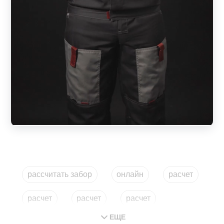
рассчитать забор
онлайн
расчет
расчет
расчет
расчет
ЕЩЕ
забор онлайн
рассчитать мастеровит