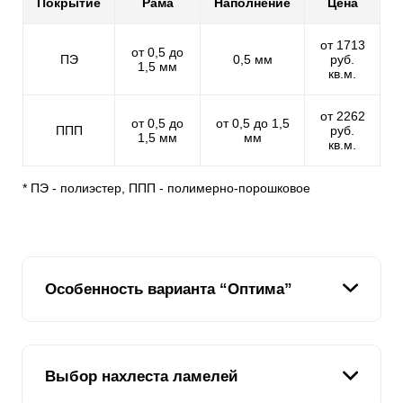
Покрытие
Рама
Наполнение
Цена
от 1713
от 0,5 до
ПЭ
0,5 мм
руб.
1,5 мм
кв.м.
от 2262
от 0,5 до
от 0,5 до 1,5
ППП
руб.
1,5 мм
мм
кв.м.
* ПЭ - полиэстер, ППП - полимерно-порошковое
Особенность варианта “Оптима”
Ламель в заборе “Оптима” имеет форму английской
Выбор нахлеста ламелей
буквы “Z”. Это хорошо видно на рисунке. В нашей