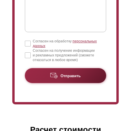
миллиметров.
“Оптима” прекрасно подходит для заграждения
абсолютно любых объектов: загородных участков,
домов, веранд, беседок, мест для семейного и
активного отдыха, сада и ограждения балкона. Так
Согласен на обработку
персональных
же широко используется данная модель для
данных
заграждения предприятий и частных паркингов, так
Согласен на получение информации
и рекламных предложений (сможете
как высота ламели прекрасно смотрится в заборах
отказаться в любое время)
любой высоты, как в низких, так и в высоких.
Отправить
За счет уменьшенной высоты ламели в “Оптима”
будет требоваться большее количество ламелей, чем
для варианта “Стандарт” на одинаковую высоту
забора. Это незначительно повышает цену “Оптима”
(из-за большего расхода стали). Для более
подробного расчета и сравнения можно
воспользоваться калькулятором.
Расчет стоимости