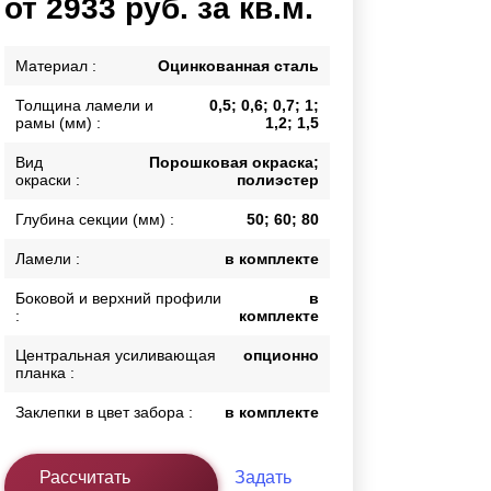
от 2933 руб. за кв.м.
Каркасы ворот
Калитки
Материал :
Оцинкованная сталь
Входные группы
Толщина ламели и
0,5; 0,6; 0,7; 1;
рамы (мм) :
1,2; 1,5
ВСЕ ДЛЯ ЗАБОРА
Вид
Порошковая окраска;
окраски :
полиэстер
Панели для забора
Глубина секции (мм) :
50; 60; 80
Ламели :
в комплекте
Боковой и верхний профили
в
:
комплекте
Центральная усиливающая
опционно
планка :
Заклепки в цвет забора :
в комплекте
Рассчитать
Задать