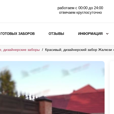
работаем с 00:00 до 24:00
отвечаем круглосуточно
 ГОТОВЫХ ЗАБОРОВ
ОТЗЫВЫ
ИНФОРМАЦИЯ
е, дизайнерские заборы
Красивый, дизайнерский забор Жалюзи
ВЫБОР ПО МАТЕРИАЛУ
Заборы с кирпичными столбами
Заборы из евроштакетника
горизонтального
Металлические заборы для дачи
Забор жалюзи с кирпичными столбами
Металлические заборы
Металлические ограждения