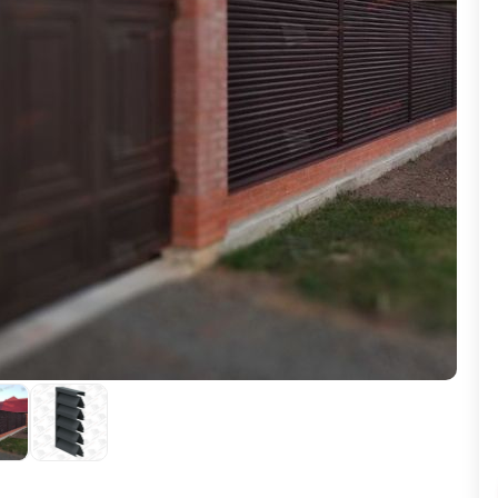
ВЫБОР ПО ХАРАКТЕРИСТИКАМ
Горизонтальные заборы
Высокие заборы
Красивые, дизайнерские заборы
ВЫБОР ПО СПОСОБУ МОНТАЖА
Заборы под ключ
Готовые заборы
Комплекты заборов-лего "сделай сам"
Быстровозводимые заборы