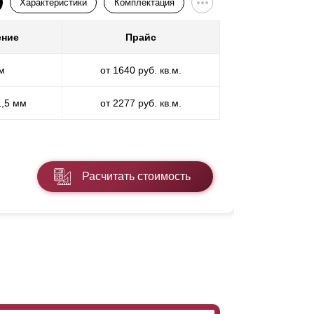
Характеристики
Комплектация
ение
Прайс
Покр
м
от 1640 руб. кв.м.
П
1,5 мм
от 2277 руб. кв.м.
ПП
* ПЭ - поли
Расчитать стоимость
Подробнее