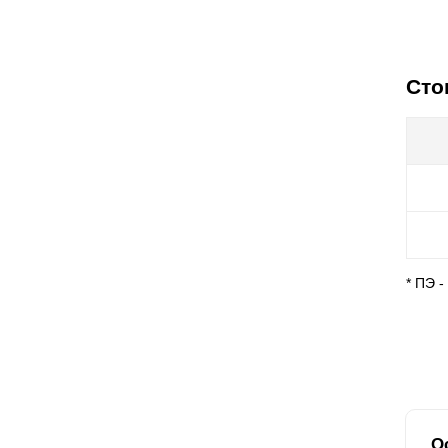
Сто
* ПЭ 
О