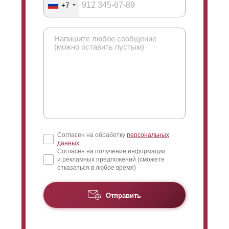
через забор сквозь
ламели
. Выше мы можете увидеть
+7
горизонтальных линий. Ниже на рисунке приведено
картинку, на которой продемонстрирован такой угол.
сравнение "Стандарт", "
Оптима
" и "Премиум".
Если смотреть снаружи, то взгляд нужно направить
вверх. Участка не будет видно, только небо. А значит
и наоборот: при взгляде с другой стороны забора,
взгляд падает сверху и обзору открыта нижняя часть
пространства. В итоге можно с лёгкостью увидеть,
что происходит на улице за забором, но не у вас на
участке. Максимальный нахлест - максимально
суженный угол обзора.
Согласен на обработку
персональных
данных
Согласен на получение информации
и рекламных предложений (сможете
отказаться в любое время)
Отправить