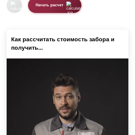
Варианту будет требоваться наибольшее
Начать расчет
количество
ламелей
из-за уменьшенной высоты. На
"Стандарт" этот фактор будет действовать не так
сильно. Это незначительно повышает цену “
Оптима
”.
Для учёта всех особенностей вы можете
воспользоваться калькулятором.
Как рассчитать стоимость забора и
получить...