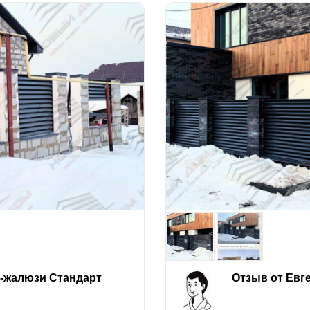
е-жалюзи Стандарт
Отзыв от Евг