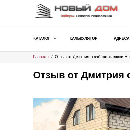
КАТАЛОГ
КАЛЬКУЛЯТОР
АДРЕСА
Главная
Отзыв от Дмитрия о заборе-жалюзи Н
ВЫБОР ПО МОДЕЛИ
Заборы Ранчо
Отзыв от Дмитрия 
Заборы Хай-тек
Заборы Классика
Заборы Жалюзи
ВЫБОР ПО НАЗНАЧЕНИЮ
Заборы и ограждения для детских
садов