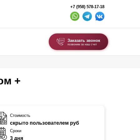
+7 (958) 578-17-18
Заказать звонок
позвоним за наш счет
ВЫБОР ПО ТИПУ
Модульные заборы и ограждения
ом +
Комбинированные заборы
Секционные заборы
ВОРОТА И КАЛИТКИ
Стоимость
скрыто пользователем руб
Ворота откатные
Сроки
Ворота распашные
3 дня
Ворота складные гармошка