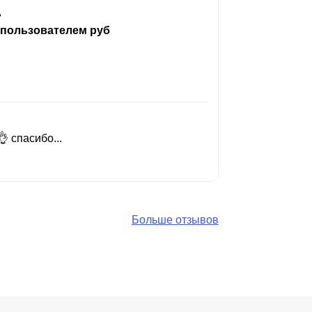
ь
 пользователем руб
 спасибо...
Добрый день
Читать вес
Больше отзывов