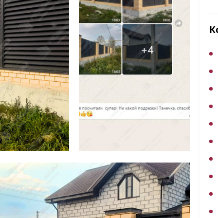
ВЫБОР ПО ХАРАКТЕРИСТИКАМ
Горизонтальные заборы
К
Высокие заборы
Красивые, дизайнерские заборы
ВЫБОР ПО СПОСОБУ МОНТАЖА
Заборы под ключ
Готовые заборы
Комплекты заборов-лего "сделай сам"
Быстровозводимые заборы