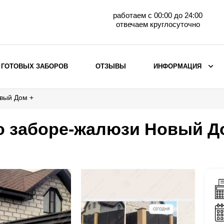
работаем с 00:00 до 24:00
отвечаем круглосуточно
 ГОТОВЫХ ЗАБОРОВ
ОТЗЫВЫ
ИНФОРМАЦИЯ
овый Дом +
ВЫБОР ПО МАТЕРИАЛУ
Заборы с кирпичными столбами
о заборе-жалюзи Новый Д
Заборы из евроштакетника
горизонтального
Металлические заборы для дачи
Забор жалюзи с кирпичными столбами
Металлические заборы
Металлические ограждения